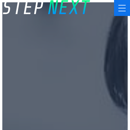
コ
ン
テ
ン
ツ
へ
ス
キ
ッ
プ